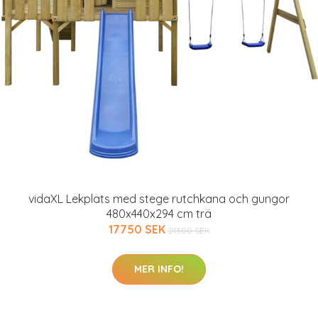
vidaXL Lekplats med stege rutchkana och gungor
480x440x294 cm trä
17750 SEK
21300 SEK
MER INFO!