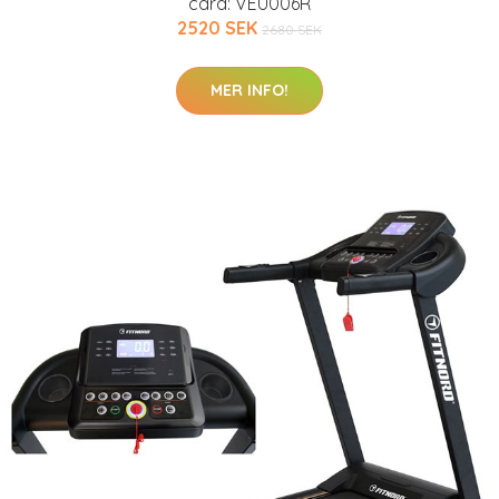
card: VEU006R
2520 SEK
2680 SEK
MER INFO!