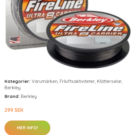
Kategorier:
Varumärken
,
Friluftsaktiviteter
,
Klätterselar
,
Berkley
Brand:
Berkley
299 SEK
MER INFO!