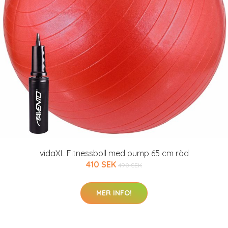
vidaXL Fitnessboll med pump 65 cm röd
410 SEK
490 SEK
MER INFO!