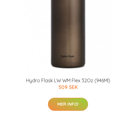
Hydro Flask LW WM Flex 32Oz (946Ml)
509 SEK
MER INFO!