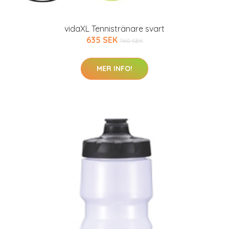
vidaXL Tennistränare svart
635 SEK
760 SEK
MER INFO!