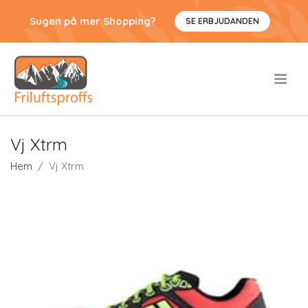
Sugen på mer Shopping?
SE ERBJUDANDEN
.
Vj Xtrm
Hem
Vj Xtrm